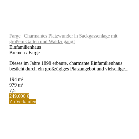
Farge | Charmantes Platzwunder in Sackgassenlage mit
großem Garten und Waldzugang!
Einfamilienhaus
Bremen / Farge
Dieses im Jahre 1898 erbaute, charmante Einfamilienhaus
besticht durch ein großzügiges Platzangebot und vielseitige...
194 m²
979 m²
7,5
249.000 €
Zu Verkaufen